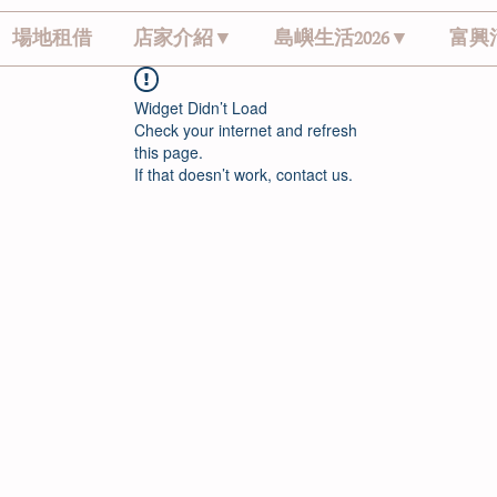
場地租借
店家介紹▼
島嶼生活2026▼
富興
Widget Didn’t Load
Check your internet and refresh
this page.
If that doesn’t work, contact us.