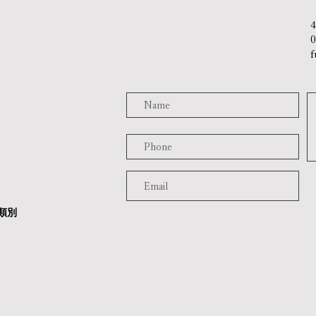
​
f
類別