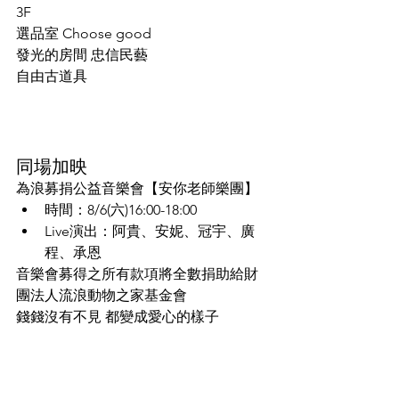
3F
選品室 Choose good
發光的房間 忠信民藝
自由古道具
同場加映
為浪募捐公益音樂會【安你老師樂團】
時間：8/6(六)16:00-18:00
Live演出：阿貴、安妮、冠宇、廣
程、承恩
音樂會募得之所有款項將全數捐助給財
團法人流浪動物之家基金會
錢錢沒有不見 都變成愛心的樣子