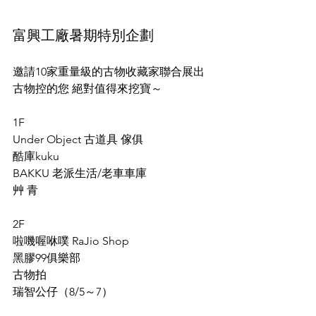
富興工廠暑期特別企劃
邀請10家重量級的古物收藏家聯合展出
古物控的您 絕對值得來挖寶～
1F
Under Object 古道具 傢俱
酷庫kuku
BAKKU 老派生活/老車車庫
艸 青
2F
啦嘰喔咻噗 RaJio Shop
黑膠99俱樂部
古物拍
瑞智公仔（8/5～7）