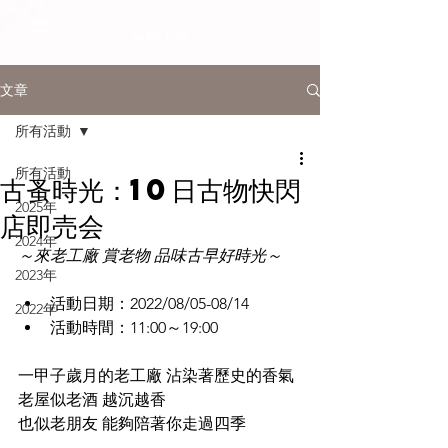
文章
所有活動
所有活動
古蚤時光：10日古物快閃
2025年
店即売会
2024年
～來老工廠 賞老物 品味古早好時光～
2023年
活動日期：2022/08/05-08/14 
2022年
活動時間：11:00～19:00
一甲子歲月的老工廠 沾染著歷史的香氣
老屋似老酒 越沉越香
也似老朋友 能夠陪著你走過四季