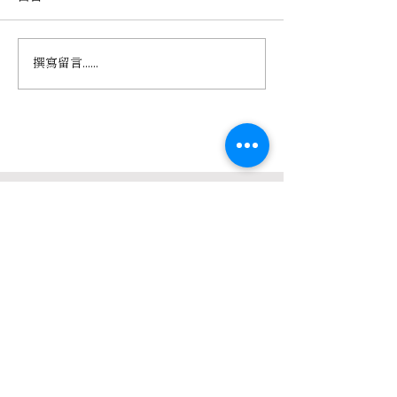
虎興百貨：老派遊樂園
島嶼露天大戲院
撰寫留言......
典數位修復電影
會》